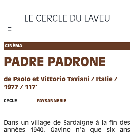
Passer
au
LE CERCLE DU LAVEU
contenu
Toggle
Navigation
Accueil
CINÉMA
PADRE PADRONE
Cycles
de Paolo et Vittorio Taviani / Italie /
Programme
1977 / 117’
Location
CYCLE
PAYSANNERIE
Sauvons le Cercle
Dans un village de Sardaigne à la fin des
années 1940, Gavino n’a que six ans