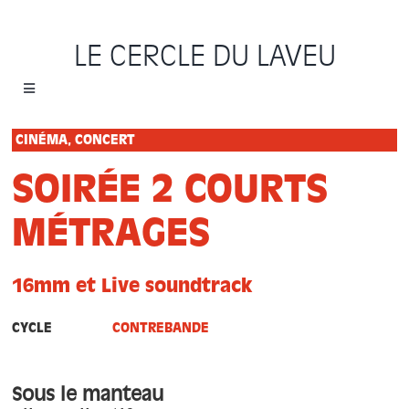
Passer
au
LE CERCLE DU LAVEU
contenu
Toggle
Navigation
Accueil
CINÉMA, CONCERT
SOIRÉE 2 COURTS
Cycles
MÉTRAGES
Programme
16mm et Live soundtrack
Location
CYCLE
CONTREBANDE
Sauvons le Cercle
Sous le manteau