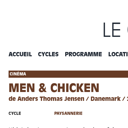
Passer
au
contenu
LE
ACCUEIL
CYCLES
PROGRAMME
LOCAT
CINÉMA
MEN & CHICKEN
de Anders Thomas Jensen / Danemark / 2
CYCLE
PAYSANNERIE