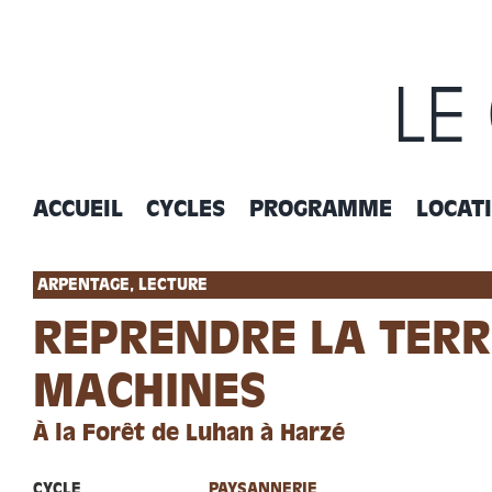
Passer
au
contenu
LE
ACCUEIL
CYCLES
PROGRAMME
LOCAT
ARPENTAGE, LECTURE
REPRENDRE LA TERR
MACHINES
À la Forêt de Luhan à Harzé
CYCLE
PAYSANNERIE