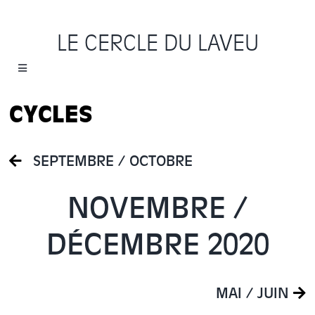
Passer
au
LE CERCLE DU LAVEU
contenu
Toggle
Navigation
Accueil
CYCLES
Cycles
SEPTEMBRE / OCTOBRE
Programme
NOVEMBRE /
Location
DÉCEMBRE 2020
Sauvons le Cercle
MAI / JUIN