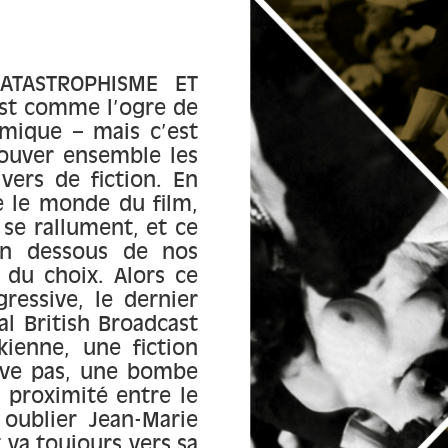
ATASTROPHISME ET
est comme l’ogre de
smique – mais c’est
rouver ensemble les
vers de fiction. En
re le monde du film,
 se rallument, et ce
en dessous de nos
 du choix. Alors ce
ressive, le dernier
l British Broadcast
kienne, une fiction
rive pas, une bombe
 proximité entre le
 oublier Jean-Marie
va toujours vers sa