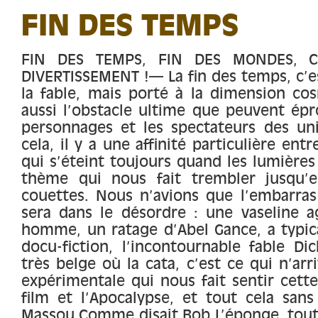
FIN DES TEMPS
FIN DES TEMPS, FIN DES MONDES, C
DIVERTISSEMENT !— La fin des temps, c’
la fable, mais porté à la dimension co
aussi l’obstacle ultime que peuvent ép
personnages et les spectateurs des uni
cela, il y a une affinité particulière ent
qui s’éteint toujours quand les lumières
thème qui nous fait trembler jusqu’
couettes. Nous n’avions que l’embarras
sera dans le désordre : une vaseline ag
homme, un ratage d’Abel Gance, a typica
docu-fiction, l’incontournable fable Dic
très belge où la cata, c’est ce qui n’ar
expérimentale qui nous fait sentir cette
film et l’Apocalypse, et tout cela sans
Massou.Comme disait Bob L’éponge, tout 